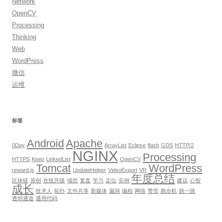
Network
OpenCV
Processing
Thinking
Web
WordPress
微信
运维
标签
Android
Apache
0Day
ArrayList
Eclipse
flash
GDS
HTTP/2
NGINX
Processing
HTTPS
Keep
LinkedList
OpenCV
Tomcat
WordPress
reward.js
UpdateHelper
VideoExport
VR
年度总结
区块链
原创
在线升级
域控
复盘
学习
定位
实例
建议
心智
成长
技术人
拓扑
文件共享
新媒体
漏洞
编程
网络
赞赏
跑步机
跳一跳
透明通道
通用代码