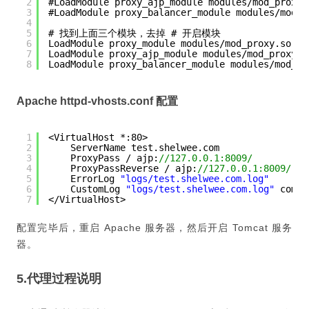
2
#LoadModule proxy_ajp_module modules/mod_proxy_
3
#LoadModule proxy_balancer_module modules/mod_p
4
5
# 找到上面三个模块，去掉 # 开启模块
6
LoadModule proxy_module modules/mod_proxy.so
7
LoadModule proxy_ajp_module modules/mod_proxy_a
8
LoadModule proxy_balancer_module modules/mod_pr
Apache httpd-vhosts.conf 配置
1
<VirtualHost *:80>
2
ServerName test.shelwee.com
3
ProxyPass / ajp:
//127.0.0.1:8009/ 
4
ProxyPassReverse / ajp:
//127.0.0.1:8009/
5
ErrorLog 
"logs/test.shelwee.com.log"
6
CustomLog 
"logs/test.shelwee.com.log"
combi
7
</VirtualHost>
配置完毕后，重启 Apache 服务器，然后开启 Tomcat 服务
器。
5.代理过程说明