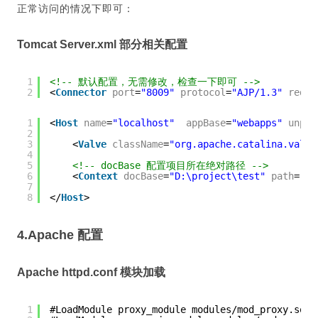
正常访问的情况下即可：
Tomcat Server.xml 部分相关配置
1
<!-- 默认配置，无需修改，检查一下即可 -->
2
<
Connector
port
=
"8009"
protocol
=
"AJP/1.3"
redir
1
<
Host
name
=
"localhost"
appBase
=
"webapps"
unpac
2
3
<
Valve
className
=
"org.apache.catalina.valve
4
5
<!-- docBase 配置项目所在绝对路径 -->
6
<
Context
docBase
=
"D:\project\test"
path
=
""
7
8
</
Host
>
4.Apache 配置
Apache httpd.conf 模块加载
1
#LoadModule proxy_module modules/mod_proxy.so