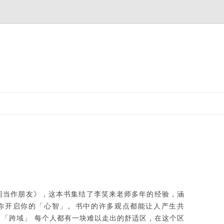
跳
至
正
文
间当作朋友》，这本书集结了李笑来老师多年的经验，涵
你开启你的「心智」。书中的许多观点都能让人产生共
当「跨域」 每个人都有一块难以走出的舒适区，在这个区