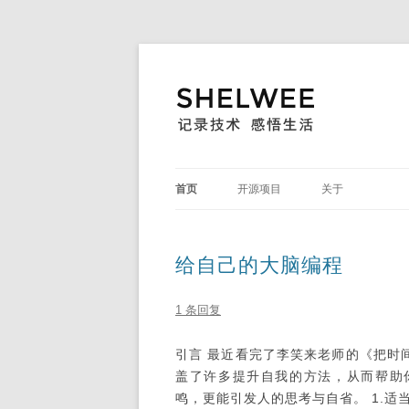
首页
开源项目
关于
reward.js
给自己的大脑编程
UpdateHelper
1 条回复
引言 最近看完了李笑来老师的《把时
盖了许多提升自我的方法，从而帮助
鸣，更能引发人的思考与自省。 1.适