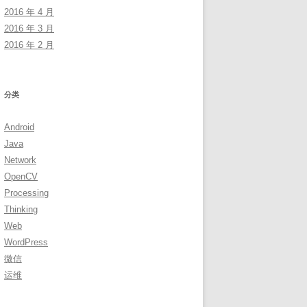
2016 年 4 月
2016 年 3 月
2016 年 2 月
分类
Android
Java
Network
OpenCV
Processing
Thinking
Web
WordPress
微信
运维