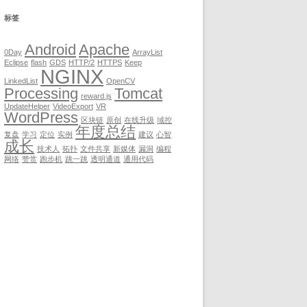
标签
Android
Apache
0Day
ArrayList
Eclipse
flash
GDS
HTTP/2
HTTPS
Keep
NGINX
LinkedList
OpenCV
Processing
Tomcat
reward.js
UpdateHelper
VideoExport
VR
WordPress
区块链
原创
在线升级
域控
年度总结
复盘
学习
定位
实例
建议
心智
成长
技术人
拓扑
文件共享
新媒体
漏洞
编程
网络
赞赏
跑步机
跳一跳
透明通道
通用代码